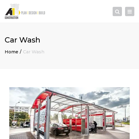
×
Togg
Search
navi
Car Wash
Home
Car Wash