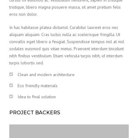
cursus mi euismod ac. Vestibulum hendrerit, sapien in tristique
tristique, libero magna posuere massa, sit amet pretium felis
eros non dolor.
In hac habitasse platea dictumst. Curabitur laoreet eros nec
aliquam aliquam. Cras luctus nulla ac scelerisque fringilla. Ut
convallis eget libero a feugiat. Suspendisse tempus nisl at nisl
sodales euismod quis vitae metus. Praesent interdum tincidunt
nibh finibus vestibulum. Etiam vehicula turpis nibh, id interdum
turpis lobortis sed.
Clean and modern architecture
Eco friendly materials
Idea to final solution
PROJECT BACKERS